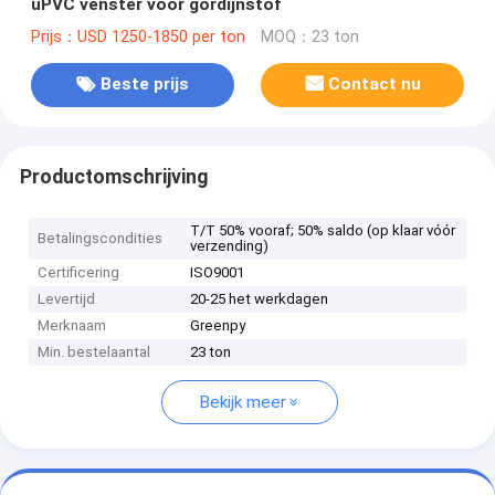
uPVC venster voor gordijnstof
Prijs：USD 1250-1850 per ton
MOQ：23 ton
Beste prijs
Contact nu
Productomschrijving
T/T 50% vooraf; 50% saldo (op klaar vóór
Betalingscondities
verzending)
Certificering
ISO9001
Levertijd
20-25 het werkdagen
Merknaam
Greenpy
Min. bestelaantal
23 ton
Bekijk meer