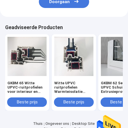
Doorgaan
Geadviseerde Producten
GKBM 65 Witte
Witte UPVC
GKBM 62 Serei
UPVC-ruitprofielen
ruitprofielen
UPVC Schuifve
voor interieur en
Warmteisolatie
Extrusieprofie
exterieur
GKBM 60 Sereis
Structurele
componenten
Beste prijs
Beste prijs
Beste pri
Thuis
Ongeveer ons
Desktop Site