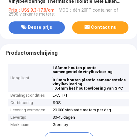
Vinylbevloerings Thermische Isolatie Gele Eiken
GKBM DP-W82262
Prijs：US$ 9.3-17.8/qm
MOQ：één 20FT container, of
2500 vierkante meters;
Beste prijs
Contact nu
Productomschrijving
183mm houten plastic
samengestelde vinylbevloering
,
Hoog licht
0.3mm houten plastic samengestelde
vinylbevloering
,
0.4mm het houtbevloering van SPC
Betalingscondities
L/C, T/T
Certificering
SGS
Levering vermogen
20.000 vierkante meters per dag
Levertijd
30-45 dagen
Merknaam
Greenpy