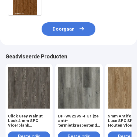
GKBM DP-W82262
Doorgaan
Geadviseerde Producten
Click Grey Walnut
DP-W82295-4 Grijze
5mm Antifouli
Look 4 mm SPC
anti-
Luxe SPC SPC
Vloerplank
termietkrasbestendigheid
Houten Vloere
Antifouling
SPC-vloerplank
Plank Walnoot 
Antibacterieel DP-
Positano-eik
DP-W82294-5
Beste prijs
Beste prijs
Beste pri