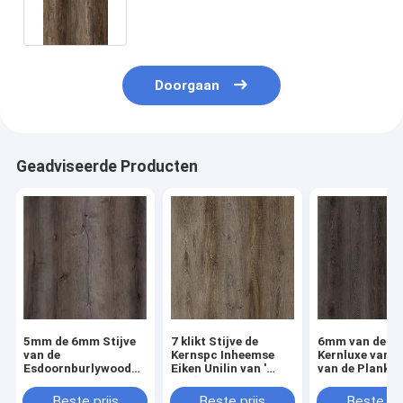
Doorgaan
Geadviseerde Producten
5mm de 6mm Stijve
7 klikt Stijve de
6mm van de de
van de
Kernspc Inheemse
Kernluxe van 
Esdoornburlywood
Eiken Unilin van '
van de Plankec
van Kernspc Houten
X48“ 0.5mm GKBM
Vinyl
Korrel GKBM DM-
DM-W40046
Vriendschappe
Beste prijs
Beste prijs
Beste pri