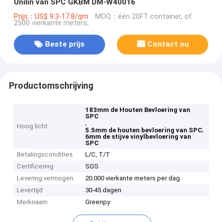
Unilin van SPC GKBM DM-W40016
Prijs：US$ 9.3-17.8/qm
MOQ：één 20FT container, of
2500 vierkante meters;
Beste prijs
Contact nu
Productomschrijving
183mm de Houten Bevloering van
SPC
,
Hoog licht
,
5.5mm de houten bevloering van SPC
6mm de stijve vinylbevloering van
SPC
Betalingscondities
L/C, T/T
Certificering
SGS
Levering vermogen
20.000 vierkante meters per dag
Levertijd
30-45 dagen
Merknaam
Greenpy