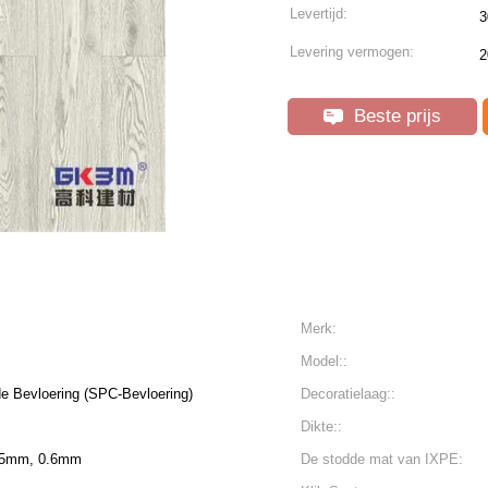
Levertijd:
3
Levering vermogen:
2
Beste prijs
Merk:
Model::
e Bevloering (SPC-Bevloering)
Decoratielaag::
Dikte::
55mm, 0.6mm
De stodde mat van IXPE: