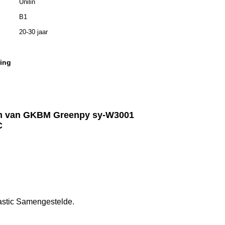
Unilin
B1
20-30 jaar
ring
 4mm van GKBM Greenpy sy-W3001
C
astic Samengestelde.