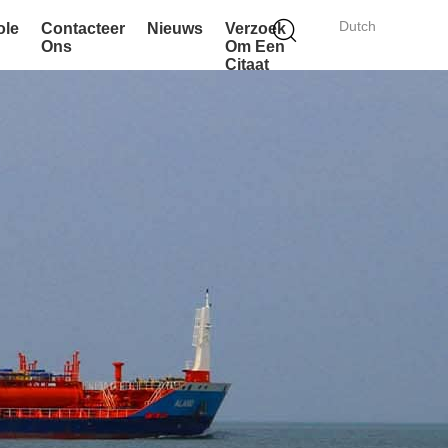
Dutch
ole
Contacteer
Nieuws
Verzoek
Ons
Om Een
Citaat