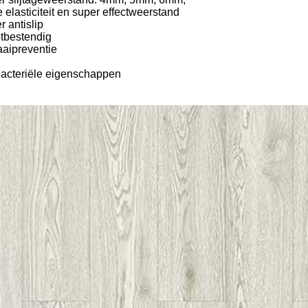
 elasticiteit en super effectweerstand
r antislip
htbestendig
aai
preventie
bacteriële eigenschappen