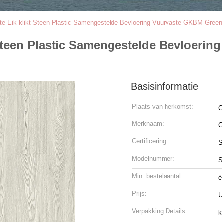
itte Eik klikt Steen Plastic Samengestelde Bevloering Vuurvaste GKBM Gre
t Steen Plastic Samengestelde Bevloeri
Basisinformatie
Plaats van herkomst:
C
Merknaam:
G
Certificering:
Modelnummer:
S
Min. bestelaantal:
é
Prijs:
U
Verpakking Details:
k