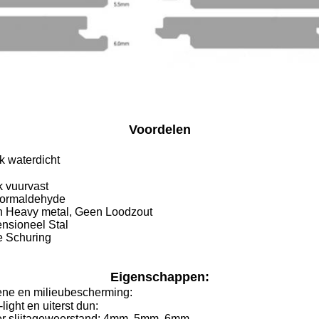
Voordelen
 waterdicht
k vuurvast
Formaldehyde
n Heavy metal, Geen Loodzout
nsioneel Stal
e Schuring
Eigenschappen:
ne en milieubescherming:
-light en uiterst dun:
er slijtageweerstand: 4mm, 5mm, 6mm,