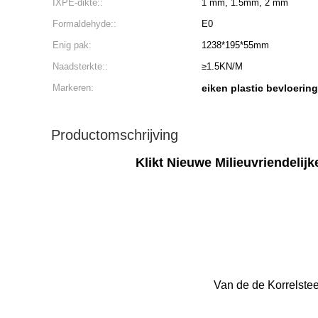
IXPE-dikte::
1 mm, 1.5mm, 2 mm
Formaldehyde::
E0
Enig pak:
1238*195*55mm
Naadsterkte::
≥1.5KN/M
Markeren:
eiken plastic bevloering
Productomschrijving
Klikt Nieuwe Milieuvriendeli
Van de de Korrelste