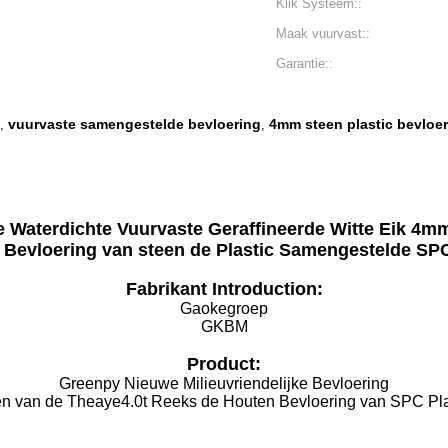
Klik Systeem::
Maak vuurvast::
Garantie::
vuurvaste samengestelde bevloering
4mm steen plastic bevloe
,
,
jke Waterdichte Vuurvaste Geraffineerde Witte Eik
Bevloering van steen de Plastic Samengestelde SP
Fabrikant Introduction:
Gaokegroep
GKBM
Product:
Greenpy Nieuwe Milieuvriendelijke Bevloering
en van de Theaye4.0t Reeks de Houten Bevloering van SPC Pl