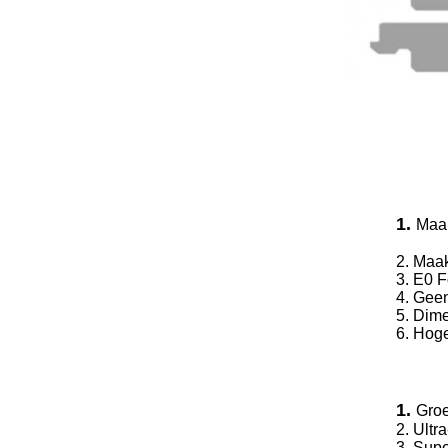
1.
Maak
2. Maa
3. E0 
4. Gee
5. Dime
6. Hog
1.
Groe
2. Ultra
3. Sup