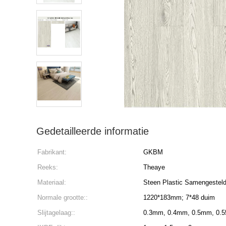
Gedetailleerde informatie
Fabrikant:
GKBM
Reeks:
Theaye
Materiaal:
Steen Plastic Samengesteld
Normale grootte::
1220*183mm; 7*48 duim
Slijtagelaag::
0.3mm, 0.4mm, 0.5mm, 0.