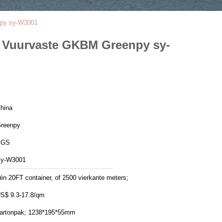
enpy sy-W3001
ng Vuurvaste GKBM Greenpy sy-
hina
reenpy
SGS
y-W3001
én 20FT container, of 2500 vierkante meters;
S$ 9.3-17.8/qm
artonpak; 1238*195*55mm