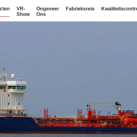
cten
VR-
Ongeveer
Fabrieksreis
Kwaliteitscontr
Show
Ons