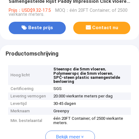
Samengestelde Rijst Paddy Impression Click vloeren
van het Steenpolymeer
Prijs：USD$9.32-17.5
MOQ：één 20FT Container; of 2500
vierkante meters.
Beste prijs
Contact nu
Productomschrijving
,
Steenspc die 5mm vloeren
,
Polymeerspc die 5mm vloeren
Hoog licht
SPC-steen plastic samengestelde
bevloering
Certificering
SGS
Levering vermogen
20.000 vierkante meters per dag
Levertijd
30-45 dagen
Merknaam
Greenpy
één 20FT Container; of 2500 vierkante
Min. bestelaantal
meters.
Bekijk meer