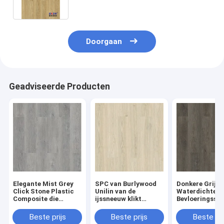
van het Steenpolymeer
Doorgaan
Geadviseerde Producten
Elegante Mist Grey
SPC van Burlywood
Donkere Grijze
Click Stone Plastic
Unilin van de
Waterdichte d
Composite die
ijssneeuw klikt
Bevloeringsst
0.30.6mm GKBM
Correcte Bewijs
Plastic
Greenpy mj-W6009
GKBM Greenpy mj-
Samengesteld
Beste prijs
Beste prijs
Beste pri
vloeren
W6001 van de
GKBM Greenpy